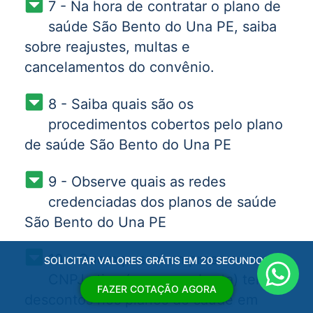
7 - Na hora de contratar o plano de
saúde São Bento do Una PE, saiba
sobre reajustes, multas e
cancelamentos do convênio.
8 - Saiba quais são os
procedimentos cobertos pelo plano
de saúde São Bento do Una PE
9 - Observe quais as redes
credenciadas dos planos de saúde
São Bento do Una PE
10 - Quem possui empresa com
SOLICITAR VALORES GRÁTIS EM 20 SEGUNDOS
CNPJ ativo (empresa aberta) tem
FAZER COTAÇÃO AGORA
descontos nos planos de saúde em