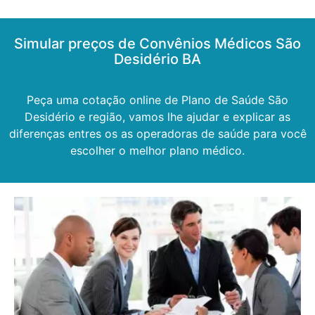
Simular preços de Convênios Médicos São
Desidério BA
Peça uma cotação online de Plano de Saúde São
Desidério e região, vamos lhe ajudar e explicar as
diferenças entres os as operadoras de saúde para você
escolher o melhor plano médico.