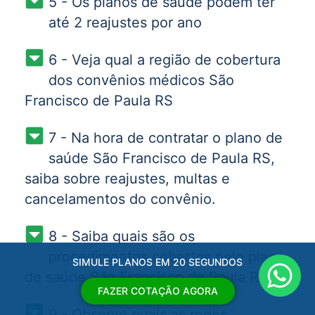
5 - Os planos de saúde podem ter
até 2 reajustes por ano
6 - Veja qual a região de cobertura
dos convênios médicos São
Francisco de Paula RS
7 - Na hora de contratar o plano de
saúde São Francisco de Paula RS,
saiba sobre reajustes, multas e
cancelamentos do convênio.
8 - Saiba quais são os
procedimentos cobertos pelo plano
SIMULE PLANOS EM 20 SEGUNDOS
de saúde São Francisco de Paula RS
FAZER COTAÇÃO AGORA
9 - Observe quais as redes