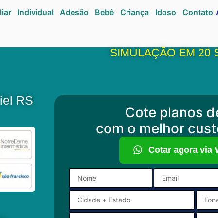
liar
Individual
Adesão
Bebê
Criança
Idoso
Contato
SIMULAÇÃO EM 20
iel RS
Cote planos d
com o melhor cust
Cotar agora via