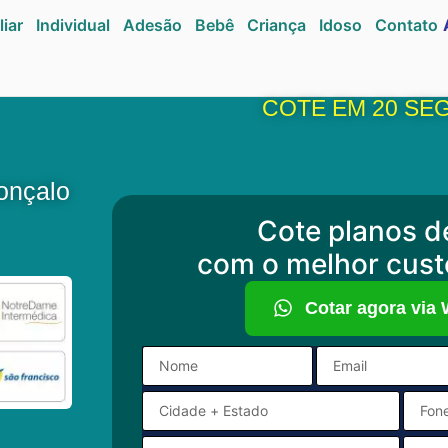
liar
Individual
Adesão
Bebê
Criança
Idoso
Contato
COTE EM 20 SE
onçalo
Cote planos d
com o melhor cust
Cotar agora via