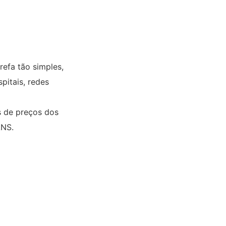
efa tão simples,
pitais, redes
s de preços dos
ANS.