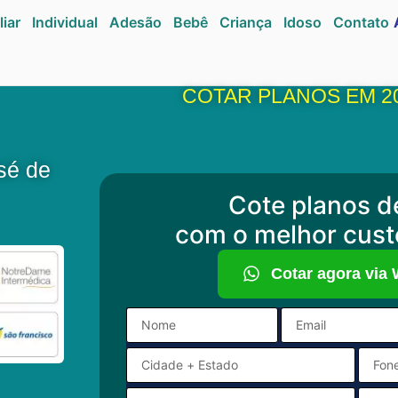
liar
Individual
Adesão
Bebê
Criança
Idoso
Contato
COTAR PLANOS EM 2
sé de
Cote planos d
com o melhor cust
Cotar agora via