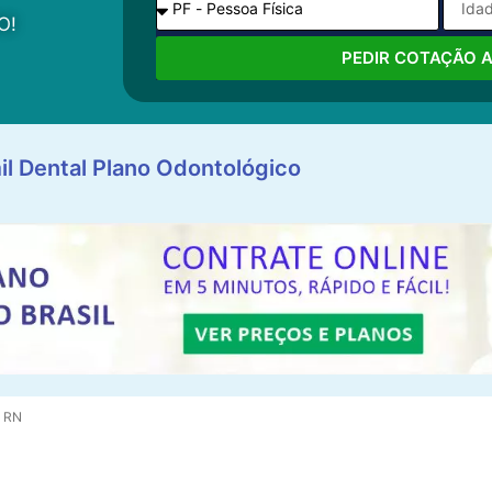
O!
PEDIR COTAÇÃO 
il Dental Plano Odontológico
u RN