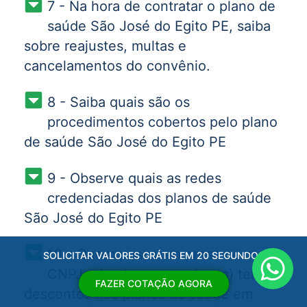
7 - Na hora de contratar o plano de
saúde São José do Egito PE, saiba
sobre reajustes, multas e
cancelamentos do convênio.
8 - Saiba quais são os
procedimentos cobertos pelo plano
de saúde São José do Egito PE
9 - Observe quais as redes
credenciadas dos planos de saúde
São José do Egito PE
10 - Quem possui empresa com
SOLICITAR VALORES GRÁTIS EM 20 SEGUNDOS
CNPJ ativo (empresa aberta) tem
FAZER COTAÇÃO AGORA
descontos nos planos de saúde em