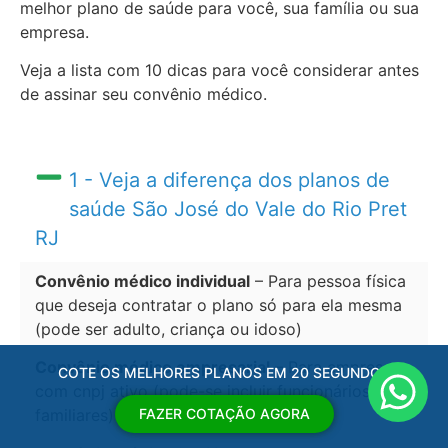
melhor plano de saúde para você, sua família ou sua
empresa.
Veja a lista com 10 dicas para você considerar antes
de assinar seu convênio médico.
1 - Veja a diferença dos planos de
saúde São José do Vale do Rio Pret
RJ
Convênio médico individual
– Para pessoa física
que deseja contratar o plano só para ela mesma
(pode ser adulto, criança ou idoso)
Convênio médico empresarial
– Para empresas
COTE OS MELHORES PLANOS EM 20 SEGUNDOS
com cnpj ativo (pode-se incluir funcionários e
FAZER COTAÇÃO AGORA
familiares)