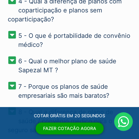
4 - Qual a diferença de planos com
coparticipação e planos sem
coparticipação?
5 - O que é portabilidade de convênio
médico?
6 - Qual o melhor plano de saúde
Sapezal MT​ ?
7 - Porque os planos de saúde
empresariais são mais baratos?
8 - Qual a diferença de plano de
COTAR GRÁTIS EM 20 SEGUNDOS
saúde / convênio médico para o
FAZER COTAÇÃO AGORA
seguro saúde Sapezal MT​ ?