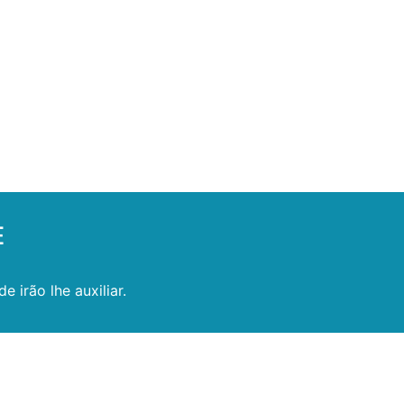
E
 irão lhe auxiliar.