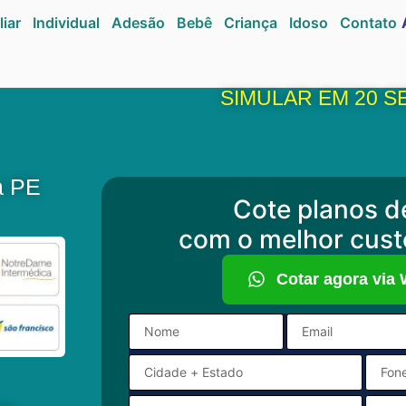
liar
Individual
Adesão
Bebê
Criança
Idoso
Contato
SIMULAR EM 20 
a PE
Cote planos d
com o melhor cust
Cotar agora via