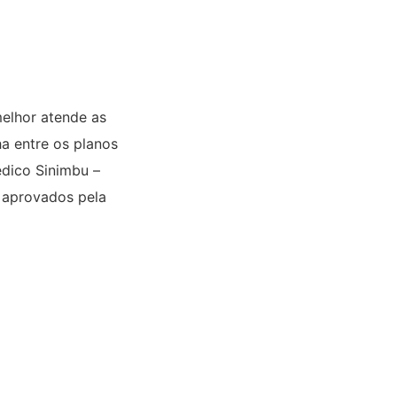
melhor atende as
ha entre os planos
édico Sinimbu –
o aprovados pela