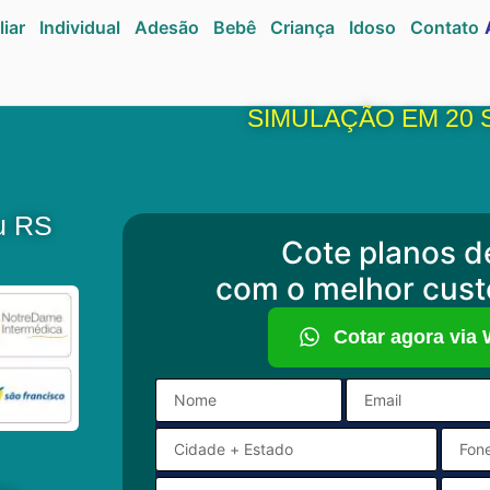
liar
Individual
Adesão
Bebê
Criança
Idoso
Contato
SIMULAÇÃO EM 20
u RS
Cote planos d
com o melhor cust
Cotar agora via