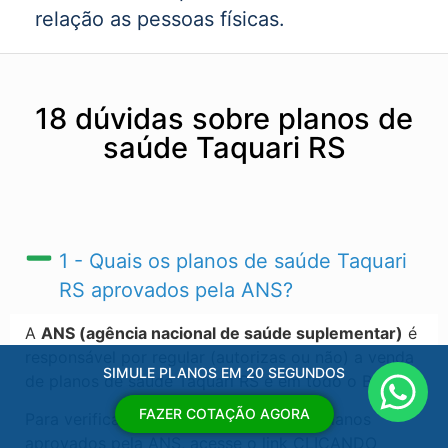
relação as pessoas físicas.
18 dúvidas sobre planos de
saúde Taquari RS
1 - Quais os planos de saúde Taquari
RS​ aprovados pela ANS?
A
ANS (agência nacional de saúde suplementar)
é
responsável por regular (autorizas ou não) a venda
SIMULE PLANOS EM 20 SEGUNDOS
de planos de saúde Taquari RS​ e em todo o Brasil.
FAZER COTAÇÃO AGORA
Para verificar a ultima atualização dos planos
aprovados pela ANS, acesse o link CLICANDO