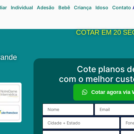
liar
Individual
Adesão
Bebê
Criança
Idoso
Contato
COTAR EM 20 S
rande
Cote planos d
com o melhor cust
Cotar agora via