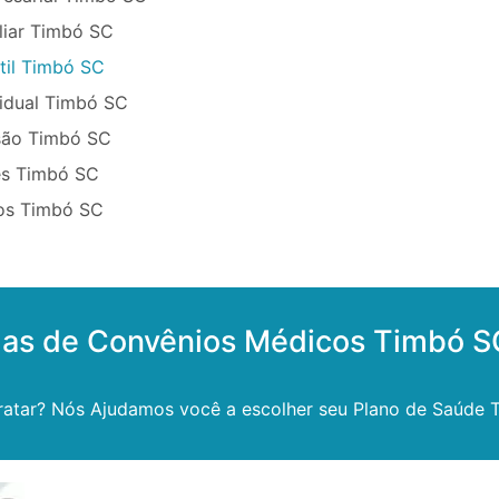
liar Timbó SC
til Timbó SC
vidual Timbó SC
são Timbó SC
ês Timbó SC
sos Timbó SC
las de Convênios Médicos Timbó S
ratar? Nós Ajudamos você a escolher seu Plano de Saúde 