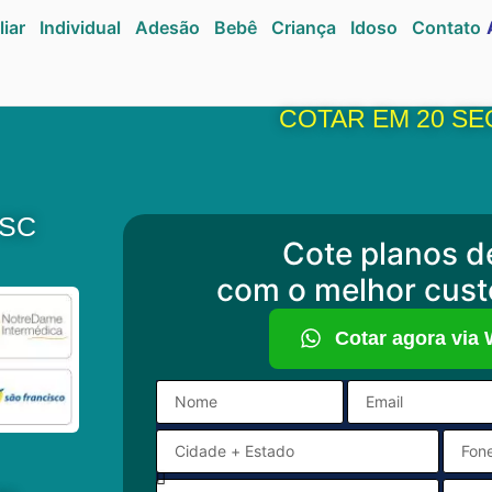
liar
Individual
Adesão
Bebê
Criança
Idoso
Contato
COTAR EM 20 S
 SC
Cote planos d
com o melhor cust
Cotar agora via