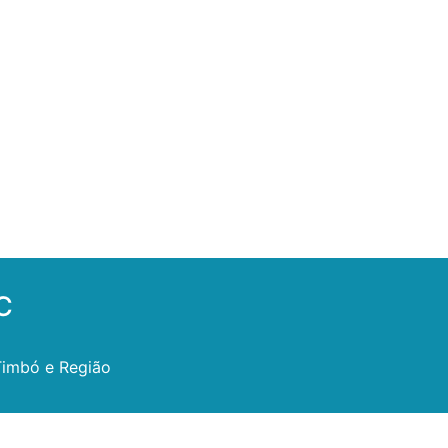
C
Timbó e Região