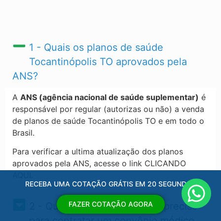
1 - Quais os planos de saúde
Tocantinópolis TO​ aprovados pela
ANS?
A
ANS (agência nacional de saúde suplementar)
é
responsável por regular (autorizas ou não) a venda
de planos de saúde Tocantinópolis TO​ e em todo o
Brasil.
Para verificar a ultima atualização dos planos
aprovados pela ANS, acesse o link CLICANDO
AQUI.
RECEBA UMA COTAÇÃO GRÁTIS EM 20 SEGUNDOS
FAZER COTAÇÃO AGORA
2 - Quais os documentos eu preciso
para contratar um convênio médico