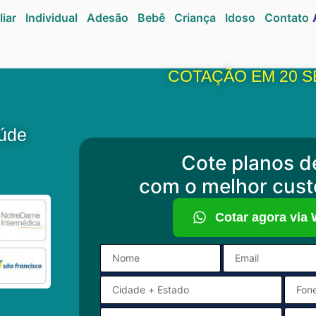
liar
Individual
Adesão
Bebê
Criança
Idoso
Contato
COTAÇÃO EM 20 
aúde
Cote planos d
com o melhor cust
Cotar agora via