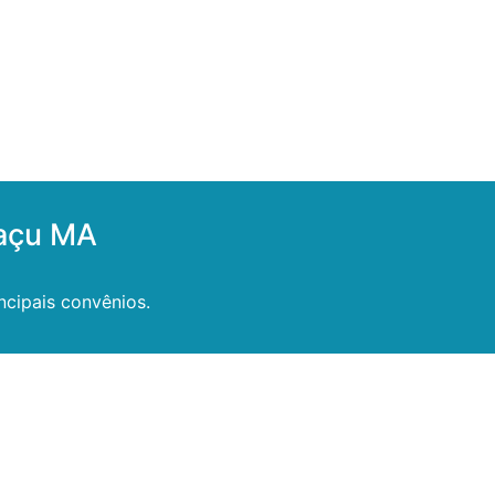
iaçu MA
ncipais convênios.