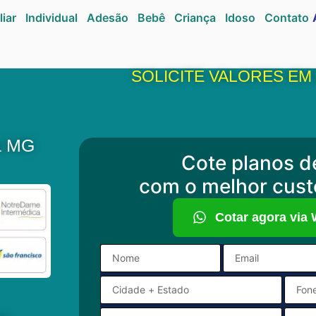
liar
Individual
Adesão
Bebê
Criança
Idoso
Contato
SOLICITE VALORES EM
a MG
Cote planos d
com o melhor cust
Cotar agora via