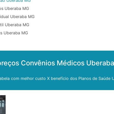
são Uberaba MG
sos Uberaba MG
vidual Uberaba MG
ntil Uberaba MG
ês Uberaba MG
 preços Convênios Médicos Uberab
tabela com melhor custo X benefício dos Planos de Saúde 