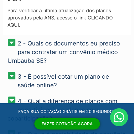
Para verificar a ultima atualização dos planos
aprovados pela ANS, acesse o link CLICANDO
AQUI.
2 - Quais os documentos eu preciso
para contratar um convênio médico
Umbaúba SE?
3 - É possível cotar um plano de
saúde online?
4 - Qual a diferença de planos com
coparticipação e planos sem
FAÇA SUA COTAÇÃO GRÁTIS EM 20 SEGUNDOS
coparticipação?
FAZER COTAÇÃO AGORA