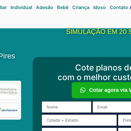
liar
Individual
Adesão
Bebê
Criança
Idoso
Contato
SIMULAÇÃO EM 20
Pires
Cote planos d
com o melhor cust
Cotar agora via