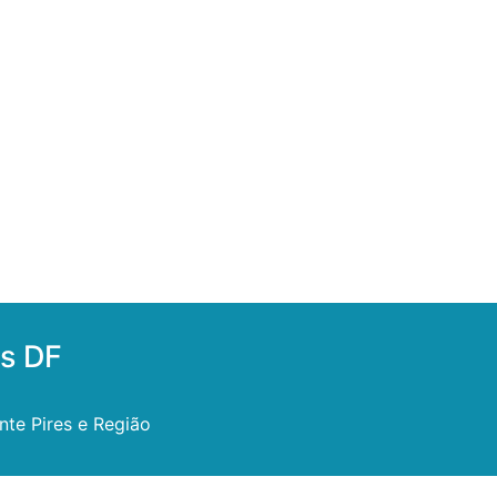
es DF
te Pires e Região