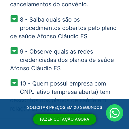
cancelamentos do convênio.
8 - Saiba quais são os
procedimentos cobertos pelo plano
de saúde Afonso Cláudio ES
9 - Observe quais as redes
credenciadas dos planos de saúde
Afonso Cláudio ES
10 - Quem possui empresa com
CNPJ ativo (empresa aberta) tem
descontos nos planos de saúde em
SOLICITAR PREÇOS EM 20 SEGUNDOS
relação as pessoas físicas.
FAZER COTAÇÃO AGORA