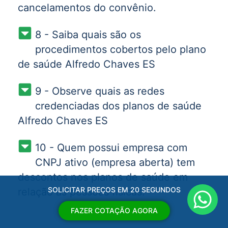
cancelamentos do convênio.
8 - Saiba quais são os
procedimentos cobertos pelo plano
de saúde Alfredo Chaves ES
9 - Observe quais as redes
credenciadas dos planos de saúde
Alfredo Chaves ES
10 - Quem possui empresa com
CNPJ ativo (empresa aberta) tem
descontos nos planos de saúde em
SOLICITAR PREÇOS EM 20 SEGUNDOS
relação as pessoas físicas.
FAZER COTAÇÃO AGORA