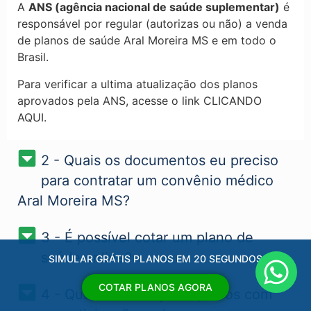
A
ANS (agência nacional de saúde suplementar)
é
responsável por regular (autorizas ou não) a venda
de planos de saúde Aral Moreira MS​ e em todo o
Brasil.
Para verificar a ultima atualização dos planos
aprovados pela ANS, acesse o link CLICANDO
AQUI.
2 - Quais os documentos eu preciso
para contratar um convênio médico
Aral Moreira MS?
3 - É possível cotar um plano de
saúde online?
SIMULAR GRÁTIS PLANOS EM 20 SEGUNDOS
COTAR PLANOS AGORA
4 - Qual a diferença de planos com