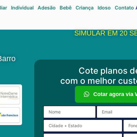
liar
Individual
Adesão
Bebê
Criança
Idoso
Contato
SIMULAR EM 20 
Barro
Cote planos d
com o melhor cust
Cotar agora via