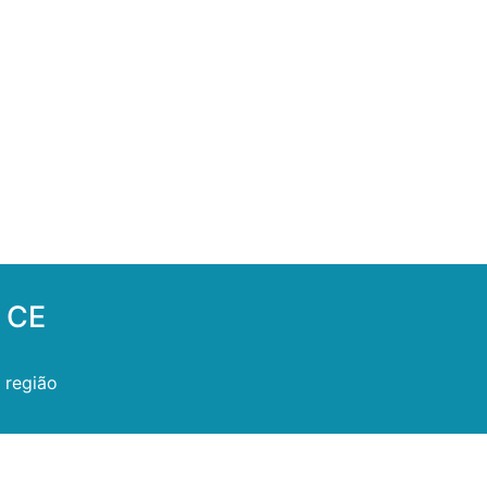
o CE
 região