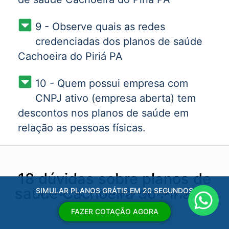
9 - Observe quais as redes
credenciadas dos planos de saúde
Cachoeira do Piriá PA
10 - Quem possui empresa com
CNPJ ativo (empresa aberta) tem
descontos nos planos de saúde em
relação as pessoas físicas.
18 dúvidas sobre planos de
saúde Cachoeira do Piriá PA
SIMULAR PLANOS GRÁTIS EM 20 SEGUNDOS
FAZER COTAÇÃO AGORA