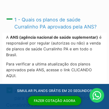
1 - Quais os planos de saúde
Curralinho PA​ aprovados pela ANS?
A
ANS (agência nacional de saúde suplementar)
é
responsável por regular (autorizas ou não) a venda
de planos de saúde Curralinho PA​ e em todo o
Brasil.
Para verificar a ultima atualização dos planos
aprovados pela ANS, acesse o link CLICANDO
AQUI.
2 - Quais os documentos eu preciso
SIMULAR PLANOS GRÁTIS EM 20 SEGUNDOS
para contratar um convênio médico
FAZER COTAÇÃO AGORA
Curralinho PA?