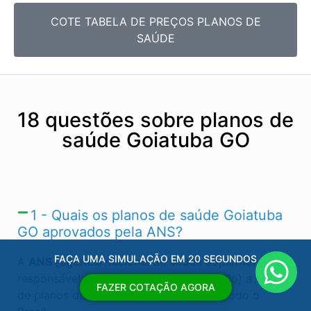
COTE TABELA DE PREÇOS PLANOS DE
SAÚDE
18 questões sobre planos de
saúde Goiatuba GO
1 - Quais os planos de saúde Goiatuba
GO​ aprovados pela ANS?
FAÇA UMA SIMULAÇÃO EM 20 SEGUNDOS
A
ANS (agência nacional de saúde suplementar)
é
responsável por regular (autorizas ou não) a venda
FAZER COTAÇÃO AGORA
de planos de saúde Goiatuba GO​ e em todo o