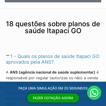
18 questões sobre planos de
saúde Itapaci GO
1 - Quais os planos de saúde Itapaci GO​
aprovados pela ANS?
A
ANS (agência nacional de saúde suplementar)
é
responsável por regular (autorizas ou não) a venda
de planos de saúde Itapaci GO​ e em todo o Brasil.
FAÇA UMA SIMULAÇÃO EM 20 SEGUNDOS
Para verificar a ultima atualização dos planos
FAZER COTAÇÃO AGORA
aprovados pela ANS, acesse o link CLICANDO
AQUI.