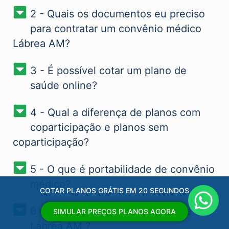
2 - Quais os documentos eu preciso
para contratar um convênio médico
Lábrea AM?
3 - É possível cotar um plano de
saúde online?
4 - Qual a diferença de planos com
coparticipação e planos sem
coparticipação?
5 - O que é portabilidade de convênio
médico?
COTAR PLANOS GRÁTIS EM 20 SEGUNDOS
6 - Qual o melhor plano de saúde
SIMULAR PREÇOS PLANOS AGORA
Lábrea AM​ ?