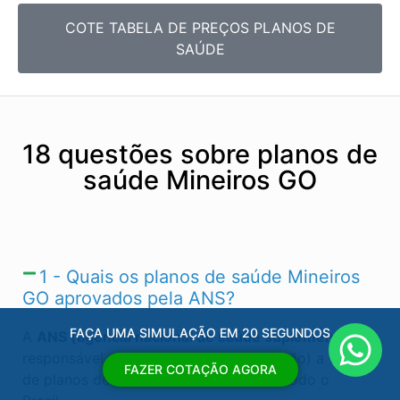
COTE TABELA DE PREÇOS PLANOS DE
SAÚDE
18 questões sobre planos de
saúde Mineiros GO
1 - Quais os planos de saúde Mineiros
GO​ aprovados pela ANS?
FAÇA UMA SIMULAÇÃO EM 20 SEGUNDOS
A
ANS (agência nacional de saúde suplementar)
é
responsável por regular (autorizas ou não) a venda
FAZER COTAÇÃO AGORA
de planos de saúde Mineiros GO​ e em todo o