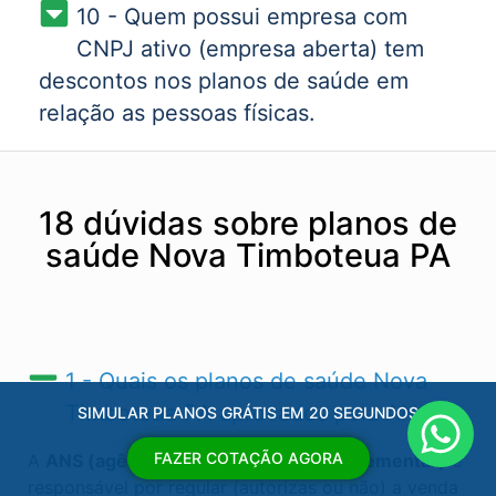
10 - Quem possui empresa com
CNPJ ativo (empresa aberta) tem
descontos nos planos de saúde em
relação as pessoas físicas.
18 dúvidas sobre planos de
saúde Nova Timboteua PA
1 - Quais os planos de saúde Nova
Timboteua PA​ aprovados pela ANS?
SIMULAR PLANOS GRÁTIS EM 20 SEGUNDOS
FAZER COTAÇÃO AGORA
A
ANS (agência nacional de saúde suplementar)
é
responsável por regular (autorizas ou não) a venda