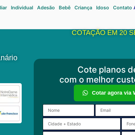
liar
Individual
Adesão
Bebê
Criança
Idoso
Contato
COTAÇÃO EM 20 
nário
Cote planos d
com o melhor cust
Cotar agora via