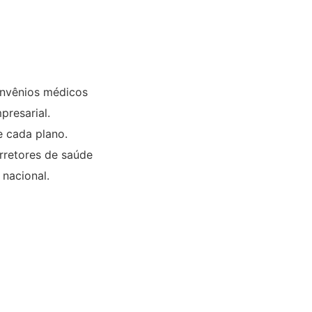
onvênios médicos
presarial.
e cada plano.
rretores de saúde
 nacional.