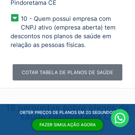
Pindoretama CE
10 - Quem possui empresa com
CNPJ ativo (empresa aberta) tem
descontos nos planos de saúde em
relação as pessoas físicas.
COTAR TABELA DE PLANOS DE SAÚDE
18 perguntas sobre planos de
OBTER PREÇOS DE PLANOS EM 20 SEGUNDOS
saúde Pindoretama CE
FAZER SIMULAÇÃO AGORA