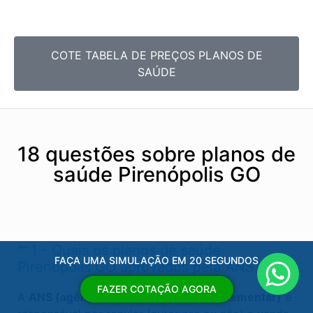
COTE TABELA DE PREÇOS PLANOS DE
SAÚDE
18 questões sobre planos de
saúde Pirenópolis GO
1 - Quais os planos de saúde
FAÇA UMA SIMULAÇÃO EM 20 SEGUNDOS
Pirenópolis GO​ aprovados pela ANS?
FAZER COTAÇÃO AGORA
A
ANS (agência nacional de saúde suplementar)
é