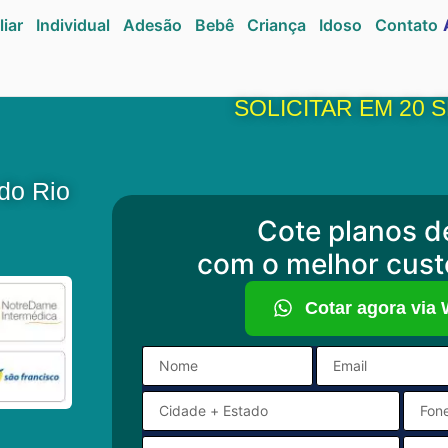
liar
Individual
Adesão
Bebê
Criança
Idoso
Contato
SOLICITAR EM 20
do Rio
Cote planos d
com o melhor cust
Cotar agora via