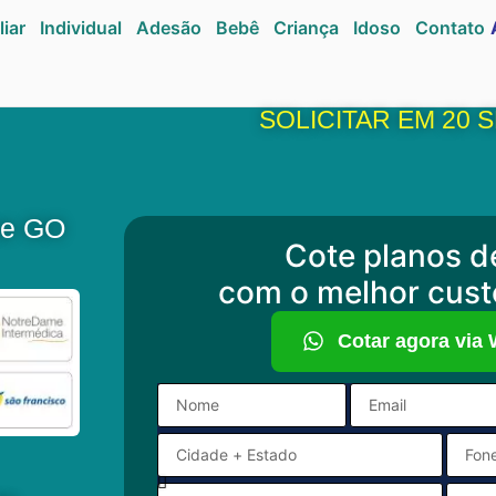
liar
Individual
Adesão
Bebê
Criança
Idoso
Contato
SOLICITAR EM 20
se GO
Cote planos d
com o melhor cust
Cotar agora via