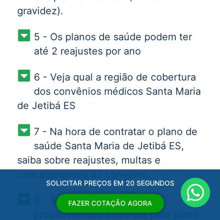
gravidez).
5 - Os planos de saúde podem ter
até 2 reajustes por ano
6 - Veja qual a região de cobertura
dos convênios médicos Santa Maria
de Jetibá ES
7 - Na hora de contratar o plano de
saúde Santa Maria de Jetibá ES,
saiba sobre reajustes, multas e
cancelamentos do convênio.
SOLICITAR PREÇOS EM 20 SEGUNDOS
8 - Saiba quais são os
FAZER COTAÇÃO AGORA
procedimentos cobertos pelo plano