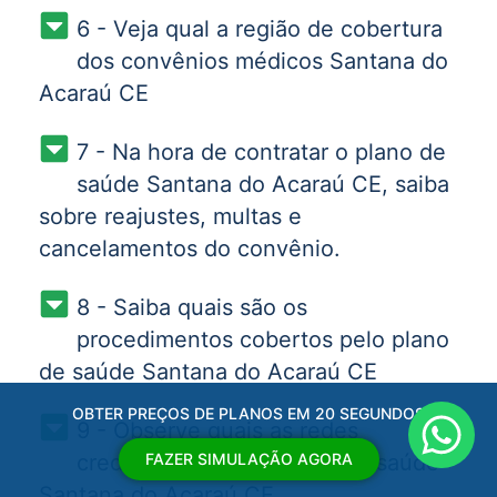
6 - Veja qual a região de cobertura
dos convênios médicos Santana do
Acaraú CE
7 - Na hora de contratar o plano de
saúde Santana do Acaraú CE, saiba
sobre reajustes, multas e
cancelamentos do convênio.
8 - Saiba quais são os
procedimentos cobertos pelo plano
de saúde Santana do Acaraú CE
OBTER PREÇOS DE PLANOS EM 20 SEGUNDOS
9 - Observe quais as redes
FAZER SIMULAÇÃO AGORA
credenciadas dos planos de saúde
Santana do Acaraú CE