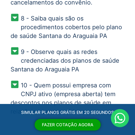
cancelamentos do convênio.
8 - Saiba quais são os
procedimentos cobertos pelo plano
de saúde Santana do Araguaia PA
9 - Observe quais as redes
credenciadas dos planos de saúde
Santana do Araguaia PA
10 - Quem possui empresa com
CNPJ ativo (empresa aberta) tem
descontos nos planos de saúde em
relação as pessoas físicas.
SIMULAR PLANOS GRÁTIS EM 20 SEGUNDOS
FAZER COTAÇÃO AGORA